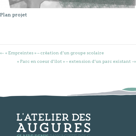
Plan projet
←
« Empreintes » – création d’un groupe scolaire
« Parc en coeur d’îlot » – extension d’un parc existant
→