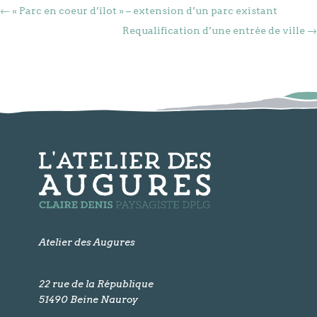
←
« Parc en coeur d’îlot » – extension d’un parc existant
Requalification d’une entrée de ville
→
Atelier des Augures
22 rue de la République
51490
Beine Nauroy